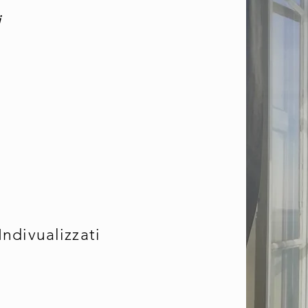
i
Indivualizzati