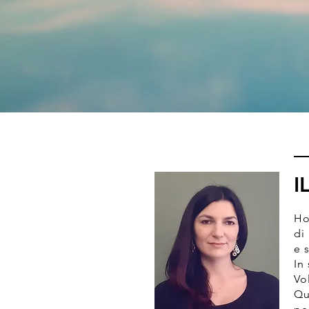
I
Ho
di
e 
In
Vo
Qu