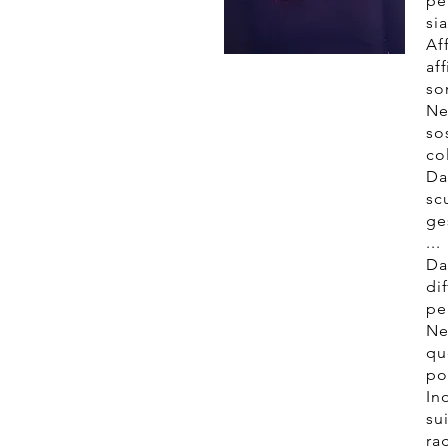
pe
si
A
af
so
Ne
so
co
Da
sc
ge
...
Da
di
pe
Ne
qu
po
In
su
ra