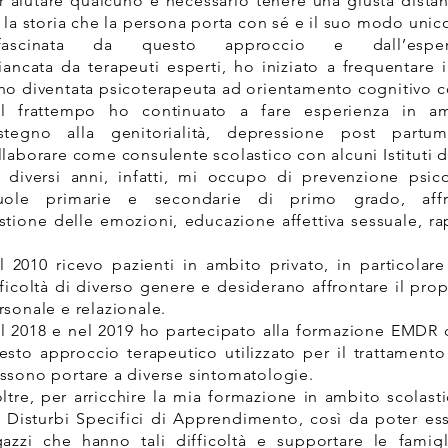
r aiutare qualcuno è necessario tenere una giusta dist
a la storia che la persona porta con sé e il suo modo unic
ffascinata da questo approccio e dall’esp
fiancata da terapeuti esperti, ho iniziato a frequentare
no diventata psicoterapeuta ad orientamento cognitivo cos
l frattempo ho continuato a fare esperienza in ambi
stegno alla genitorialità, depressione post partum
llaborare come consulente scolastico con alcuni Istituti de
 diversi anni, infatti, mi occupo di prevenzione psico
uole primarie e secondarie di primo grado, affr
stione delle emozioni, educazione affettiva sessuale, r
l 2010 ricevo pazienti in ambito privato, in particolar
fficoltà di diverso genere e desiderano affrontare il pro
rsonale e relazionale.
l 2018 e nel 2019 ho partecipato alla formazione EMDR di 
esto approccio terapeutico utilizzato per il trattamento
ssono portare a diverse sintomatologie.
oltre, per arricchire la mia formazione in ambito scolas
i Disturbi Specifici di Apprendimento, così da poter e
gazzi che hanno tali difficoltà e supportare le famigl