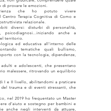
anza, non giudicare, comprendere quale
o di provare le emozioni.
erienza che ho potuto vivere
 il Centro Terapia Cognitiva di Como e
truttivista relazionale.
ti diversi: disturbi di personalità,
, psicodiagnosi...iniziando anche a
l territorio.
logica ed educativa all'interno delle
ontando tematiche quali bullismo,
apporto con la tecnologia, dipendenze,
e adulti e adolescenti, che presentano
prio malessere, ritrovando un equilibrio
I e II livello, abilitandomi a praticare
 del trauma e di eventi stressanti, che
tico, nel 2019 ho frequentato un Master
ssere d’aiuto e sostegno per bambini e
ie anche negli interventi da attuare,